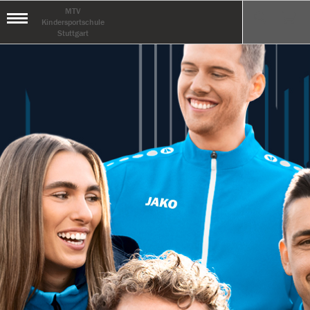
MTV
Kindersportschule
Stuttgart