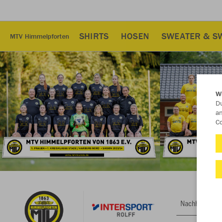
SHIRTS
HOSEN
SWEATER & S
MTV Himmelpforten
W
Du
an
Co
Nachhaltig