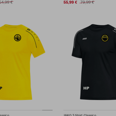
54,99 €
55,99 €
79,99 €
assico
JAKO T-Shirt Classico