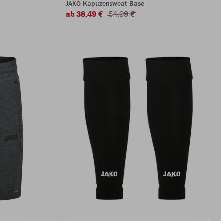
JAKO Kapuzensweat Base
ab 38,49 €
54,99 €