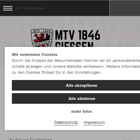
MTV 1846 Giessen
Wir verwenden Cookies
Durch die Analyse der Besucherdaten können wir dir personalisierte
Inhalte anzeigen und unsere Website verbessern. Weitere Informati
zu den Cookies findest Du in den Einstellungen.
Herzlich Willkommen im Teamshop MTV 1846
Alle akzeptieren
Giessen
Alle ablehnen
mehr Infos
Nachhaltig
Farbe
Datenschutz
Impressum