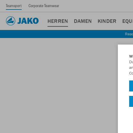
Teamsport
Corporate Teamwear
HERREN
DAMEN
KINDER
EQU
Read
W
Du
an
Co