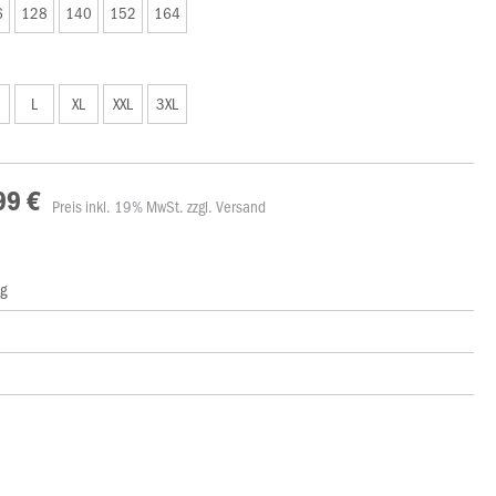
6
128
140
152
164
L
XL
XXL
3XL
99 €
Preis inkl. 19% MwSt. zzgl. Versand
ng