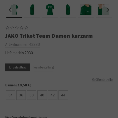
JAKO
Trikot Team Damen kurzarm
Artikelnummer:
4233D
Lieferbar bis 2030
Einzelauftrag
Teambestellung
Größentabelle
Damen (18,50 €)
34
36
38
40
42
44
Fixe Veredelungspositionen