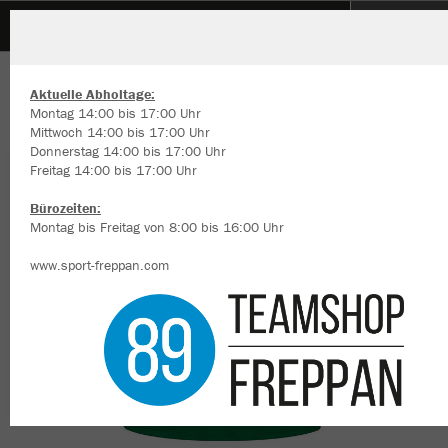
MSV Bachenau
ZURÜCK
MSV Bachenau
JAKO Trikot Team Damen kurzarm
Aktuelle Abholtage:
Montag 14:00 bis 17:00 Uhr
Mittwoch 14:00 bis 17:00 Uhr
Donnerstag 14:00 bis 17:00 Uhr
Freitag 14:00 bis 17:00 Uhr
Wir verwenden Cookies
Durch die Analyse der Besucherdaten können wir dir personalisierte
Bürozeiten:
Inhalte anzeigen und unsere Website verbessern. Weitere Informati
Montag bis Freitag von 8:00 bis 16:00 Uhr
zu den Cookies findest Du in den Einstellungen.
www.sport-freppan.com
Alle akzeptieren
Alle ablehnen
mehr Infos
Datenschutz
Impressum