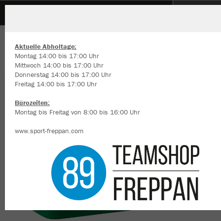
MSV Bachenau
ZURÜCK
MSV Bachenau
JAKO Sporttasche Classico
Aktuelle Abholtage:
Montag 14:00 bis 17:00 Uhr
Mittwoch 14:00 bis 17:00 Uhr
Donnerstag 14:00 bis 17:00 Uhr
Freitag 14:00 bis 17:00 Uhr
Wir verwenden Cookies
Durch die Analyse der Besucherdaten können wir dir personalisierte
Bürozeiten:
Inhalte anzeigen und unsere Website verbessern. Weitere Informati
Montag bis Freitag von 8:00 bis 16:00 Uhr
zu den Cookies findest Du in den Einstellungen.
www.sport-freppan.com
Alle akzeptieren
Alle ablehnen
mehr Infos
Datenschutz
Impressum