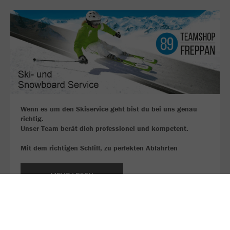
Wenn es um den Skiservice geht bist du bei uns genau
richtig.
Unser Team berät dich professionel und kompetent.
Mit dem richtigen Schliff, zu perfekten Abfahrten
MEHR LESEN