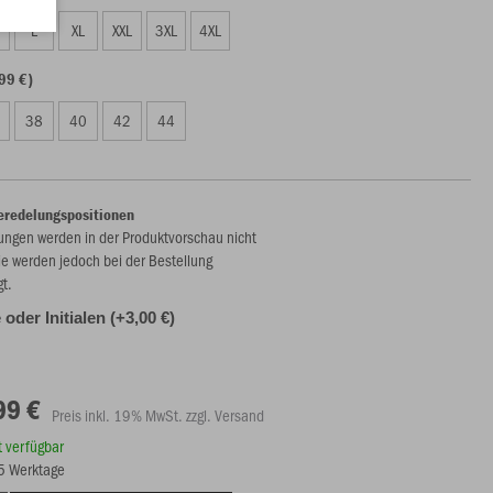
L
XL
XXL
3XL
4XL
99 €)
38
40
42
44
eredelungspositionen
ungen werden in der Produktvorschau nicht
ie werden jedoch bei der Bestellung
gt.
oder Initialen (+3,00 €)
99 €
Preis inkl. 19% MwSt. zzgl. Versand
rt verfügbar
15 Werktage