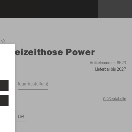
O
Freizeithose Power
Artikelnummer:
6523
Lieferbar bis 2027
ftrag
Teambestellung
Größentabelle
99 €)
0
152
164
99 €)