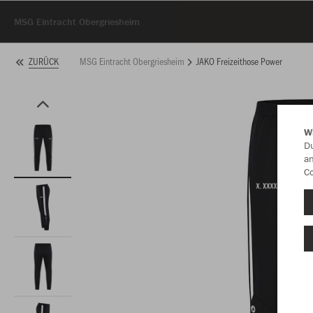
MSG Eintracht Obergriesheim
MSG Eintracht Obergriesheim
JAKO Freizeithose Power
ZURÜCK
W
Du
an
Co