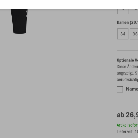
S
M
Damen (29,
34
36
Optionale V
Diese Änder
angezeigt. S
berücksichti
Name 
ab 26,
Artikel sofo
Lieferzeit: 