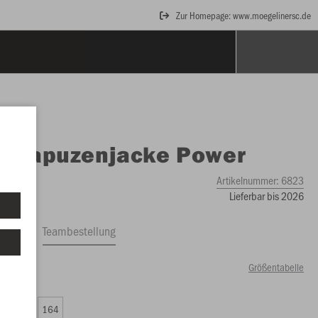
Zur Homepage: www.moegelinersc.de
O
Kapuzenjacke Power
Artikelnummer:
6823
Lieferbar bis 2026
ftrag
Teambestellung
Größentabelle
00 €)
0
152
164