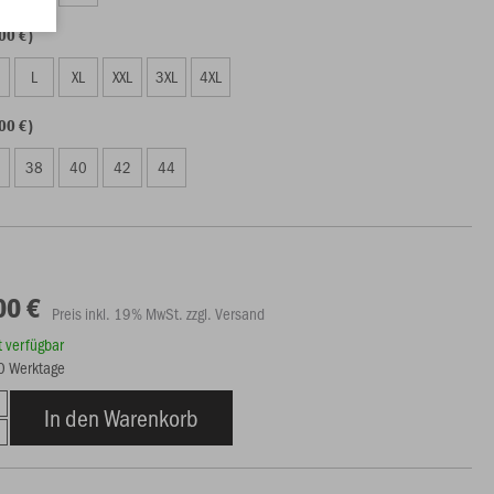
00 €)
L
XL
XXL
3XL
4XL
00 €)
38
40
42
44
00 €
Preis inkl. 19% MwSt. zzgl. Versand
rt verfügbar
30 Werktage
In den Warenkorb