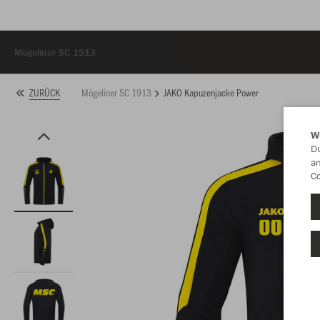
Mögeliner SC 1913
Mögeliner SC 1913
JAKO Kapuzenjacke Power
ZURÜCK
W
Du
an
Co