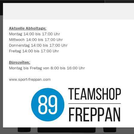
Motorradclub Obergimpern
ZURÜCK
Motorradclub Obergimpern
JAKO Sweat Organic
Aktuelle Abholtage:
Montag 14:00 bis 17:00 Uhr
Mittwoch 14:00 bis 17:00 Uhr
Donnerstag 14:00 bis 17:00 Uhr
Freitag 14:00 bis 17:00 Uhr
Wir verwenden Cookies
Durch die Analyse der Besucherdaten können wir dir personalisierte
Bürozeiten:
Inhalte anzeigen und unsere Website verbessern. Weitere Informati
Montag bis Freitag von 8:00 bis 16:00 Uhr
zu den Cookies findest Du in den Einstellungen.
www.sport-freppan.com
Alle akzeptieren
Alle ablehnen
mehr Infos
Datenschutz
Impressum