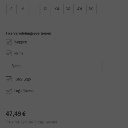
S
M
L
XL
XXL
3XL
4XL
5XL
Fixe Veredelungspositionen
Wappen
Name
TS89 Logo
Logo Rücken
47,49 €
Preis inkl. 19% MwSt. zzgl. Versand