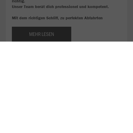
richtig.
Unser Team berät dich professionel und kompetent.
Mit dem richtigen Schliff, zu perfekten Abfahrten
MEHR LESEN
Hier findest du unsere Preisliste für die Wintersaison
2025/26!
Ski oder Snowborden, aber noch keine Ausrüstung?
Bei uns kannst du es ausleihen!