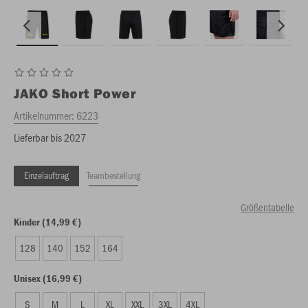
JAKO
Short Power
Artikelnummer:
6223
Lieferbar bis 2027
Einzelauftrag
Teambestellung
Größentabelle
Kinder (14,99 €)
128
140
152
164
Unisex (16,99 €)
S
M
L
XL
XXL
3XL
4XL