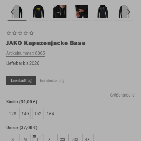
JAKO
Kapuzenjacke Base
Artikelnummer:
6865
Lieferbar bis 2026
Einzelauftrag
Teambestellung
Größentabelle
Kinder (34,00 €)
128
140
152
164
Unisex (37,00 €)
S
M
L
XL
XXL
3XL
4XL