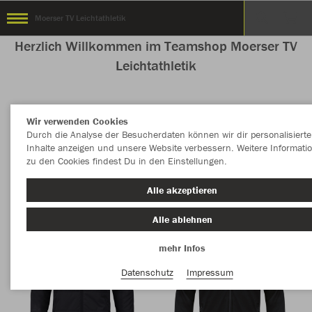
Moerser TV Leichtathletik
Herzlich Willkommen im Teamshop Moerser TV
Leichtathletik
Wir verwenden Cookies
Nachhaltig
Farbe
Durch die Analyse der Besucherdaten können wir dir personalisierte
Inhalte anzeigen und unsere Website verbessern. Weitere Informati
zu den Cookies findest Du in den Einstellungen.
Alle akzeptieren
Alle ablehnen
mehr Infos
Datenschutz
Impressum