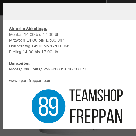
FV Mosbach
ZURÜCK
FV Mosbach
JAKO Polo Iconic
Aktuelle Abholtage:
Montag 14:00 bis 17:00 Uhr
Mittwoch 14:00 bis 17:00 Uhr
Donnerstag 14:00 bis 17:00 Uhr
Freitag 14:00 bis 17:00 Uhr
Wir verwenden Cookies
Durch die Analyse der Besucherdaten können wir dir personalisierte
Bürozeiten:
Inhalte anzeigen und unsere Website verbessern. Weitere Informati
Montag bis Freitag von 8:00 bis 16:00 Uhr
zu den Cookies findest Du in den Einstellungen.
www.sport-freppan.com
Alle akzeptieren
Alle ablehnen
mehr Infos
Datenschutz
Impressum