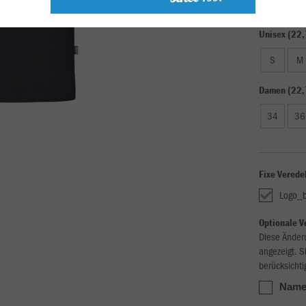
Unisex (22,
S
M
Damen (22,
34
36
Fixe Verede
Logo_
Optionale V
Diese Änder
angezeigt. S
berücksichti
Name_