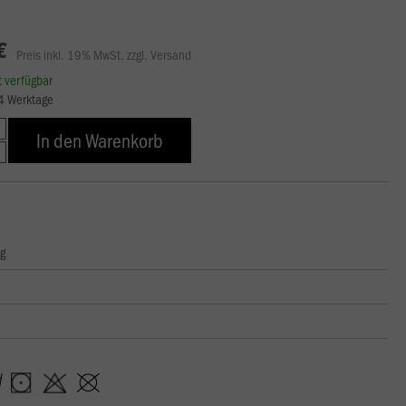
€
Preis inkl. 19% MwSt. zzgl. Versand
rt verfügbar
14 Werktage
In den Warenkorb
ng