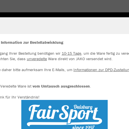
 Information zur Bestellabwicklung
gang Ihrer Bestellung benötigen wir
10-15 Tage
, um die Ware fertig zu vere
ir verwenden Cookies
chten Sie, dass
unveredelte
Ware direkt von JAKO versendet wird.
JAK
rch die Analyse der Besucherdaten können wir dir personalisierte Inhalte
zeigen und unsere Website verbessern. Weitere Informationen zu den
e daher bitte aufmerksam Ihre E-Mails, um
Informationen zur DPD-Zustellu
okies findest Du in den Einstellungen.
anthrazit
Alle akzeptieren
Veredelte Ware ist
vom Umtausch ausgeschlossen
.
nk für Ihr Verständnis!
Alle ablehnen
mehr Infos
Einzelau
Datenschutz
Impressum