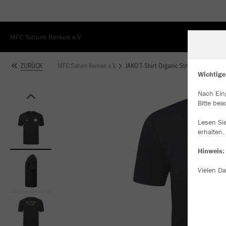
MFC Saturn Kerken e.V.
MFC Saturn Kerken e.V.
JAKO T-Shirt Organic Stretch
ZURÜCK
Wichtige
Nach Ein
W
Bitte bea
Du
an
Lesen Si
Co
erhalten.
Hinweis:
Vielen Da