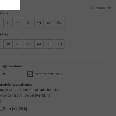
Größentabelle
74 €)
L
XL
XXL
3XL
4XL
5XL
74 €)
38
40
42
44
46
48
lungspositionen
bunt
Vereinsname_Gelb
eredelungspositionen
ungen werden in der Produktvorschau nicht
ie werden jedoch bei der Bestellung
gt.
Gelb (+4,00 €)