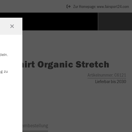
Zur Homepage: www.fairsport24.com
deln.
O
T-Shirt Organic Stretch
ng
zu
Artikelnummer:
C6121
Lieferbar bis 2030
ftrag
Teambestellung