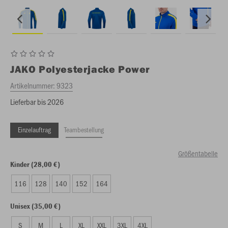
JAKO
Polyesterjacke Power
Artikelnummer:
9323
Lieferbar bis 2026
Einzelauftrag
Teambestellung
Größentabelle
Kinder (28,00 €)
116
128
140
152
164
Unisex (35,00 €)
S
M
L
XL
XXL
3XL
4XL