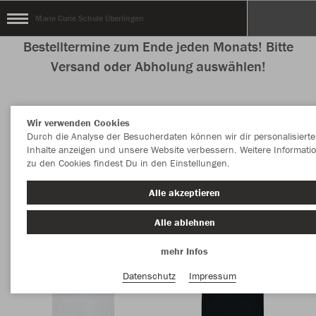
Marie Curie Schule Überlingen
Bestelltermine zum Ende jeden Monats! Bitte
Versand oder Abholung auswählen!
Wir verwenden Cookies
Nachhaltig
Farbe
Durch die Analyse der Besucherdaten können wir dir personalisierte
Inhalte anzeigen und unsere Website verbessern. Weitere Informati
zu den Cookies findest Du in den Einstellungen.
Alle akzeptieren
Alle ablehnen
mehr Infos
Datenschutz
Impressum