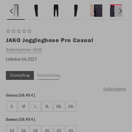
JAKO
Jogginghose Pro Casual
Artikelnummer:
6545
Lieferbar bis 2027
Einzelauftrag
Teambestellung
Größentabelle
Unisex (50,49 €)
S
M
L
XL
XXL
3XL
Damen (50,49 €)
34
36
38
40
42
44