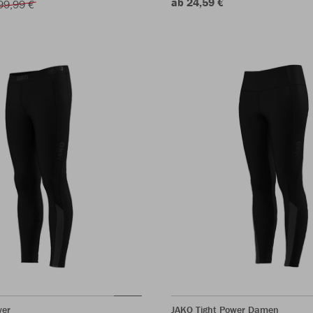
ab 24,59 €
99,99 €
wer
JAKO Tight Power Damen