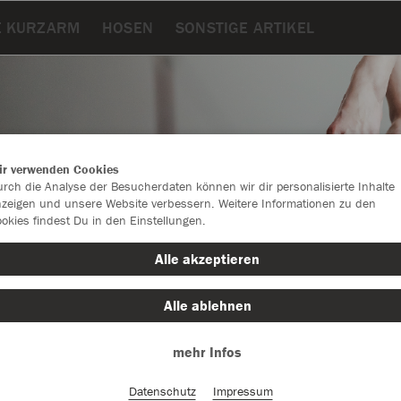
E KURZARM
HOSEN
SONSTIGE ARTIKEL
ir verwenden Cookies
rch die Analyse der Besucherdaten können wir dir personalisierte Inhalte
zeigen und unsere Website verbessern. Weitere Informationen zu den
okies findest Du in den Einstellungen.
Alle akzeptieren
Alle ablehnen
Farbe
mehr Infos
Datenschutz
Impressum