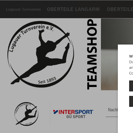
OBERTEILE LANGARM
OBERTEIL
Lugauer Turnverein
W
Du
an
Co
Nachhaltig