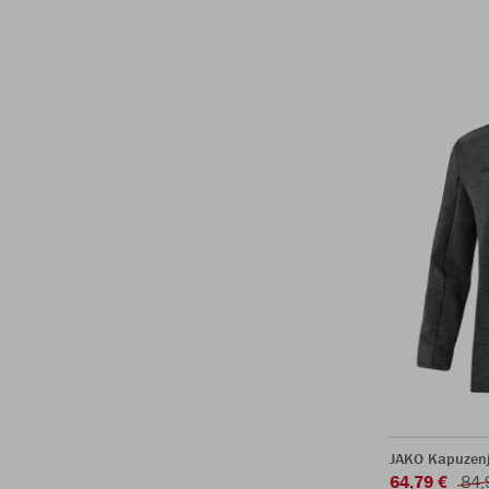
JAKO Kapuzenj
64,79 €
84,