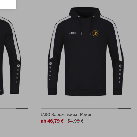
JAKO Kapuzensweat Power
ab 46,79 €
54,99 €