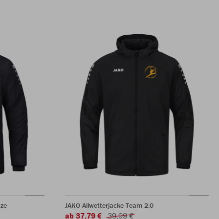
ze
JAKO Allwetterjacke Team 2.0
ab 37,79 €
39,99 €