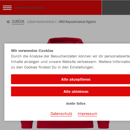
Lübzer Karnevalclub
ZURÜCK
Lübzer Karnevalclub
JAKO Kapuzensweat Organic
Wir verwenden Cookies
Durch die Analyse der Besucherdaten können wir dir personalisierte
Inhalte anzeigen und unsere Website verbessern. Weitere Informati
zu den Cookies findest Du in den Einstellungen.
Alle akzeptieren
Alle ablehnen
mehr Infos
Datenschutz
Impressum