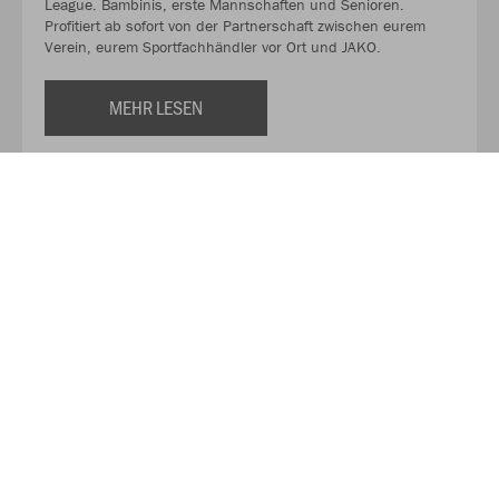
League. Bambinis, erste Mannschaften und Senioren.
Profitiert ab sofort von der Partnerschaft zwischen eurem
Verein, eurem Sportfachhändler vor Ort und JAKO.
MEHR LESEN
Über JAKO
Aus der Garage zum führenden Teamsport-Ausrüster. Die
Erfolgsgeschichte von JAKO beginnt 1989 und dauert bis
heute an. Seit der Gründung ist es das Ziel von JAKO, der