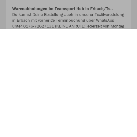
Warenabholungen im Teamsport Hub in Erbach/Ts.:
Du kannst Deine Bestellung auch in unserer Textilveredelung
in Erbach mit vorherige Terminbuchung über WhatsApp
unter 0176-72627131 (KEINE ANRUFE) jederzeit von Montag
bis Samstag abholen. Einfach Termin vereinbaren
unabhängig von den Ladenöffnungszeiten.
>>> WWW.TEAMSPORT1.DE
Exzellente Fachkompetenz