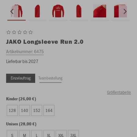
JAKO
Longsleeve Run 2.0
Artikelnummer:
6475
Lieferbar bis 2027
Einzelauftrag
Teambestellung
Größentabelle
Kinder (26,00 €)
128
140
152
164
Unisex (28,00 €)
S
M
L
XL
XXL
3XL