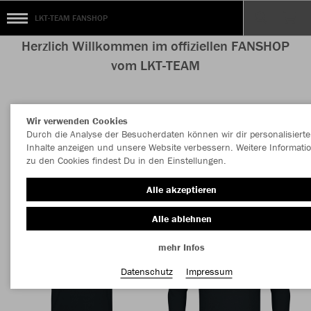
LKT-TEAM FANSHOP
Herzlich Willkommen im offiziellen FANSHOP
vom LKT-TEAM
Wir verwenden Cookies
Nachhaltig
Farbe
Durch die Analyse der Besucherdaten können wir dir personalisierte
Inhalte anzeigen und unsere Website verbessern. Weitere Informati
zu den Cookies findest Du in den Einstellungen.
Alle akzeptieren
Alle ablehnen
mehr Infos
Datenschutz
Impressum