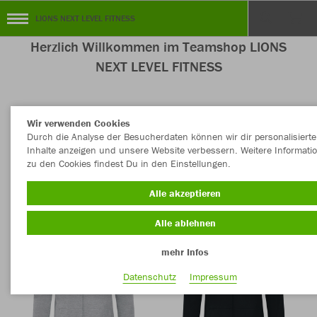
LIONS NEXT LEVEL FITNESS
Herzlich Willkommen im Teamshop LIONS
NEXT LEVEL FITNESS
Wir verwenden Cookies
Nachhaltig
Farbe
Durch die Analyse der Besucherdaten können wir dir personalisierte
Inhalte anzeigen und unsere Website verbessern. Weitere Informati
zu den Cookies findest Du in den Einstellungen.
Alle akzeptieren
Alle ablehnen
mehr Infos
Datenschutz
Impressum