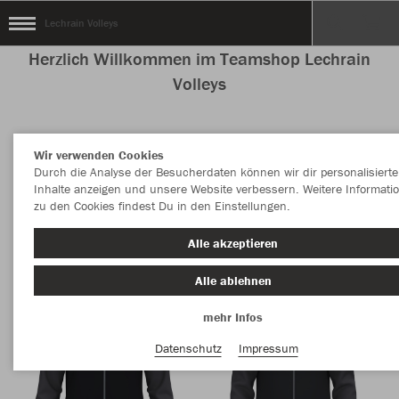
Lechrain Volleys
Herzlich Willkommen im Teamshop Lechrain
Volleys
Wir verwenden Cookies
Nachhaltig
Farbe
Durch die Analyse der Besucherdaten können wir dir personalisierte
Inhalte anzeigen und unsere Website verbessern. Weitere Informati
zu den Cookies findest Du in den Einstellungen.
Alle akzeptieren
Alle ablehnen
mehr Infos
Datenschutz
Impressum