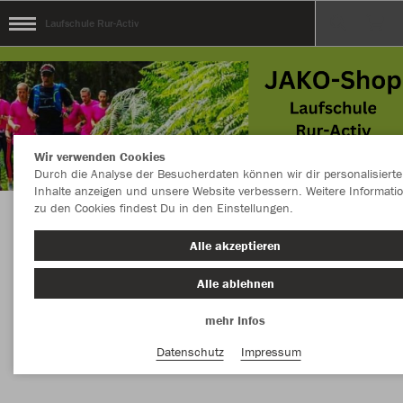
Laufschule Rur-Activ
Wir verwenden Cookies
Durch die Analyse der Besucherdaten können wir dir personalisierte
Inhalte anzeigen und unsere Website verbessern. Weitere Informati
zu den Cookies findest Du in den Einstellungen.
Der Onlineshop mit allen Artikeln unserer
Alle akzeptieren
Kollektion
Alle ablehnen
mehr Infos
Nachhaltig
Farbe
Datenschutz
Impressum