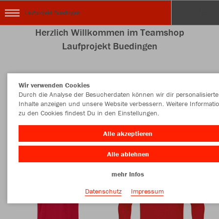
Laufprojekt Buedingen
Herzlich Willkommen im Teamshop
Laufprojekt Buedingen
Wir verwenden Cookies
Nachhaltig
Farbe
Durch die Analyse der Besucherdaten können wir dir personalisierte
Inhalte anzeigen und unsere Website verbessern. Weitere Informati
zu den Cookies findest Du in den Einstellungen.
Alle akzeptieren
Alle ablehnen
mehr Infos
Datenschutz
Impressum