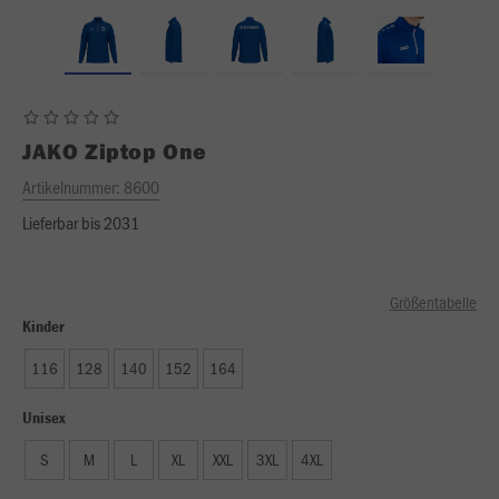
JAKO
Ziptop One
Artikelnummer:
8600
Lieferbar bis 2031
Größentabelle
Kinder
116
128
140
152
164
Unisex
S
M
L
XL
XXL
3XL
4XL