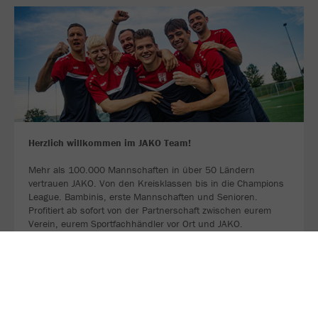
Herzlich willkommen im JAKO Team!
Mehr als 100.000 Mannschaften in über 50 Ländern
vertrauen JAKO. Von den Kreisklassen bis in die Champions
League. Bambinis, erste Mannschaften und Senioren.
Profitiert ab sofort von der Partnerschaft zwischen eurem
Verein, eurem Sportfachhändler vor Ort und JAKO.
MEHR LESEN