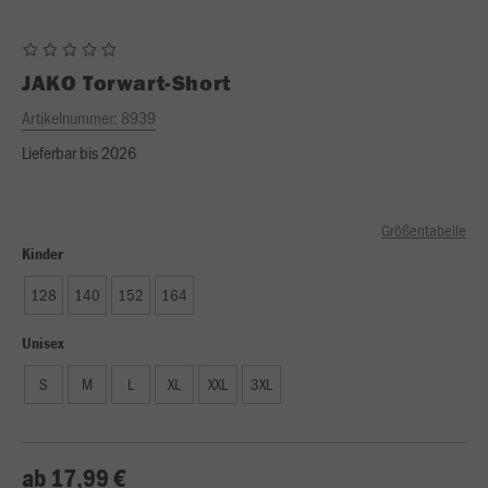
JAKO
Torwart-Short
Artikelnummer:
8939
Lieferbar bis 2026
Größentabelle
Kinder
128
140
152
164
Unisex
S
M
L
XL
XXL
3XL
ab 17,99 €