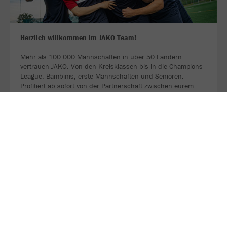
Herzlich willkommen im JAKO Team!
Mehr als 100.000 Mannschaften in über 50 Ländern
vertrauen JAKO. Von den Kreisklassen bis in die Champions
League. Bambinis, erste Mannschaften und Senioren.
Profitiert ab sofort von der Partnerschaft zwischen eurem
Verein, eurem Sportfachhändler vor Ort und JAKO.
MEHR LESEN