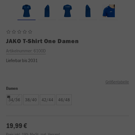
JAKO
T-Shirt One Damen
Artikelnummer:
6100D
Lieferbar bis 2031
Größentabelle
Damen
34/36
38/40
42/44
46/48
19,99 €
Preis inkl. 19% MwSt. zzgl. Versand