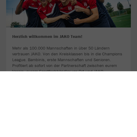
Herzlich willkommen im JAKO Team!
Mehr als 100.000 Mannschaften in über 50 Ländern
vertrauen JAKO. Von den Kreisklassen bis in die Champions
League. Bambinis, erste Mannschaften und Senioren.
Profitiert ab sofort von der Partnerschaft zwischen eurem
Verein, eurem Sportfachhändler vor Ort und JAKO.
MEHR LESEN