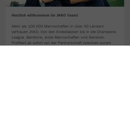
Herzlich willkommen im JAKO Team!
Mehr als 100.000 Mannschaften in über 50 Ländern
vertrauen JAKO. Von den Kreisklassen bis in die Champions
League. Bambinis, erste Mannschaften und Senioren.
Profitiert ab sofort von der Partnerschaft zwischen eurem
Verein, eurem Sportfachhändler vor Ort und JAKO.
MEHR LESEN