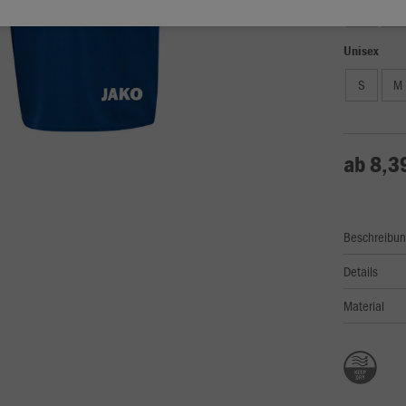
104
11
Unisex
S
M
ab 8,3
Beschreibu
Details
Material