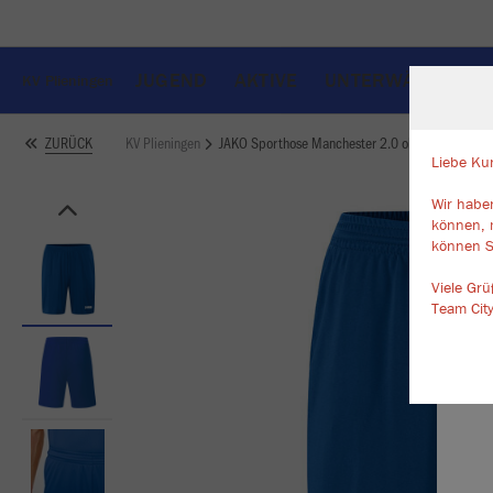
JUGEND
AKTIVE
UNTERWÄSCHE
KV Plieningen
KV Plieningen
JAKO Sporthose Manchester 2.0 ohne Innenslip
ZURÜCK
Liebe Ku
Wir haben
W
können, 
Du
können S
an
Co
Viele Gr
Team Cit