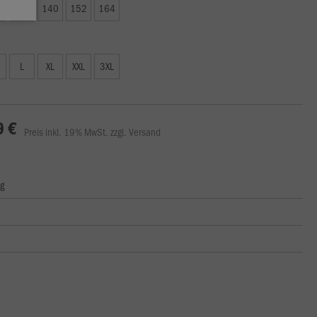
6
128
140
152
164
L
XL
XXL
3XL
9 €
Preis inkl. 19% MwSt. zzgl. Versand
ng