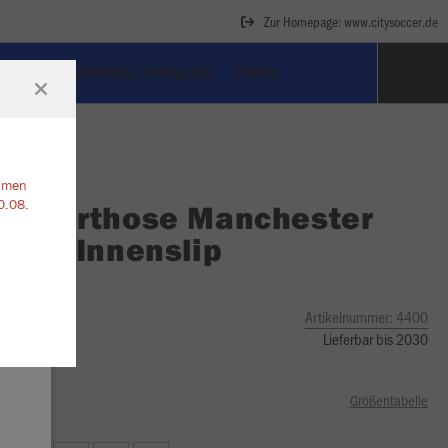
Zur Homepage: www.citysoccer.de
ART
RUNNING/FITNESS
FANS
ehmen
0.08.
O
Sporthose Manchester
ohne Innenslip
go
Artikelnummer:
4400
Lieferbar bis 2030
Größentabelle