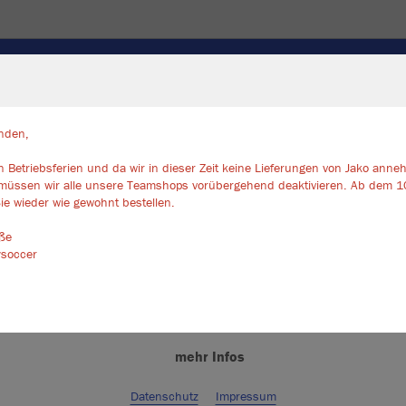
SOCKEN
TASCHEN/RUCKSÄCKE
ZUBEHÖR
TORW
nden,
 Betriebsferien und da wir in dieser Zeit keine Lieferungen von Jako ann
ir verwenden Cookies
müssen wir alle unsere Teamshops vorübergehend deaktivieren. Ab dem 1
JAK
rch die Analyse der Besucherdaten können wir dir personalisierte Inhalte
ie wieder wie gewohnt bestellen.
zeigen und unsere Website verbessern. Weitere Informationen zu den
2.0 
okies findest Du in den Einstellungen.
üße
ysoccer
mit JAKO Lo
Alle akzeptieren
Alle ablehnen
mehr Infos
Kinder
Datenschutz
Impressum