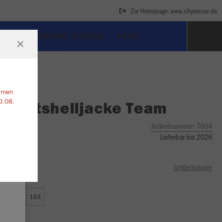
Zur Homepage: www.citysoccer.de
ART
RUNNING/FITNESS
FANS
ehmen
0.08.
O
Softshelljacke Team
Artikelnummer:
7604
Lieferbar bis 2026
Größentabelle
0
152
164