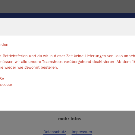
SOCKEN
TASCHEN/RUCKSÄCKE
ZUBEHÖR
TORW
nden,
 Betriebsferien und da wir in dieser Zeit keine Lieferungen von Jako ann
ir verwenden Cookies
müssen wir alle unsere Teamshops vorübergehend deaktivieren. Ab dem 1
JAK
rch die Analyse der Besucherdaten können wir dir personalisierte Inhalte
ie wieder wie gewohnt bestellen.
zeigen und unsere Website verbessern. Weitere Informationen zu den
okies findest Du in den Einstellungen.
üße
ysoccer
Alle akzeptieren
Alle ablehnen
Kinder
mehr Infos
128
14
Datenschutz
Impressum
Unisex