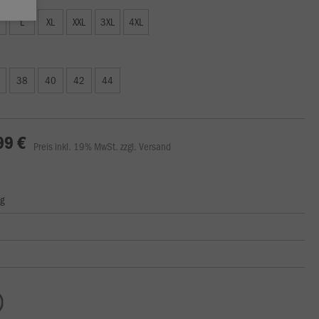
L
XL
XXL
3XL
4XL
38
40
42
44
99 €
Preis inkl. 19% MwSt. zzgl. Versand
ng