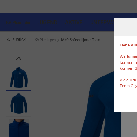
JUGEND
AKTIVE
UNTERWÄSCHE
KV Plieningen
KV Plieningen
JAKO Softshelljacke Team
ZURÜCK
Liebe Ku
Wir haben
W
können, 
Du
können S
an
Co
Viele Gr
Team Cit