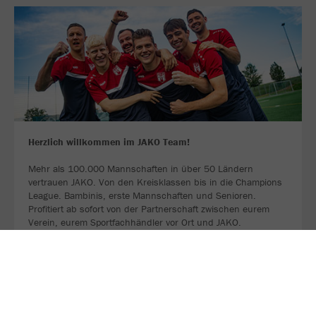
Herzlich willkommen im JAKO Team!
Mehr als 100.000 Mannschaften in über 50 Ländern
vertrauen JAKO. Von den Kreisklassen bis in die Champions
League. Bambinis, erste Mannschaften und Senioren.
Profitiert ab sofort von der Partnerschaft zwischen eurem
Verein, eurem Sportfachhändler vor Ort und JAKO.
MEHR LESEN