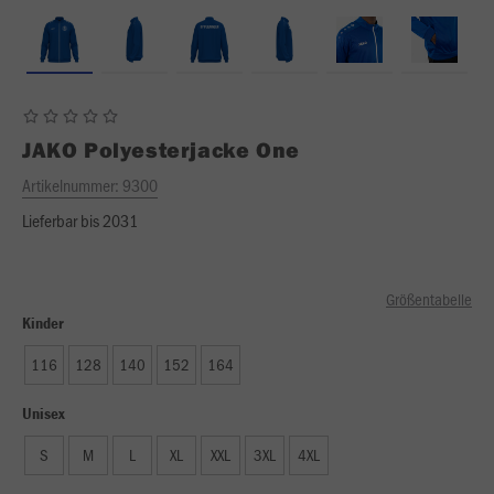
JAKO
Polyesterjacke One
Artikelnummer:
9300
Lieferbar bis 2031
Größentabelle
Kinder
116
128
140
152
164
Unisex
S
M
L
XL
XXL
3XL
4XL