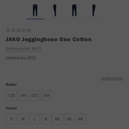
JAKO
Jogginghose One Cotton
Artikelnummer:
8401
Lieferbar bis 2031
Größentabelle
Kinder
128
140
152
164
Unisex
S
M
L
XL
XXL
3XL
4XL