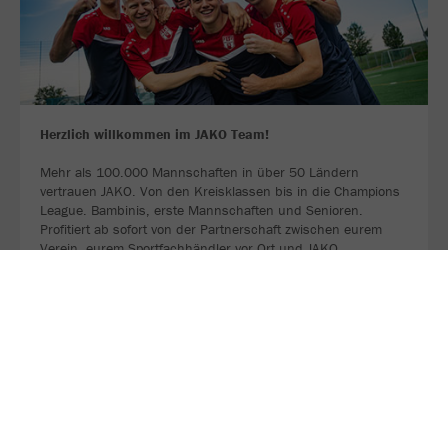
Herzlich willkommen im JAKO Team!
Mehr als 100.000 Mannschaften in über 50 Ländern
vertrauen JAKO. Von den Kreisklassen bis in die Champions
League. Bambinis, erste Mannschaften und Senioren.
Profitiert ab sofort von der Partnerschaft zwischen eurem
Verein, eurem Sportfachhändler vor Ort und JAKO.
MEHR LESEN