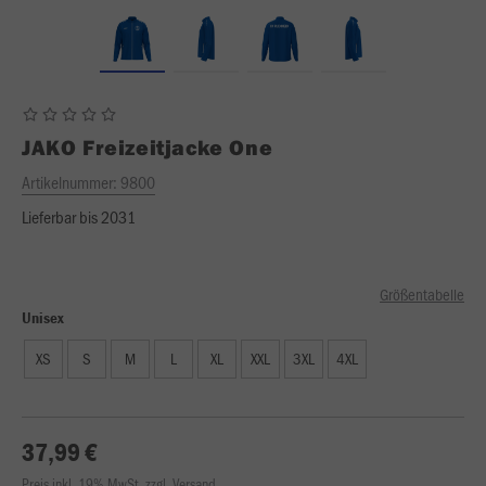
JAKO
Freizeitjacke One
Artikelnummer:
9800
Lieferbar bis 2031
Größentabelle
Unisex
XS
S
M
L
XL
XXL
3XL
4XL
37,99 €
Preis inkl. 19% MwSt. zzgl. Versand