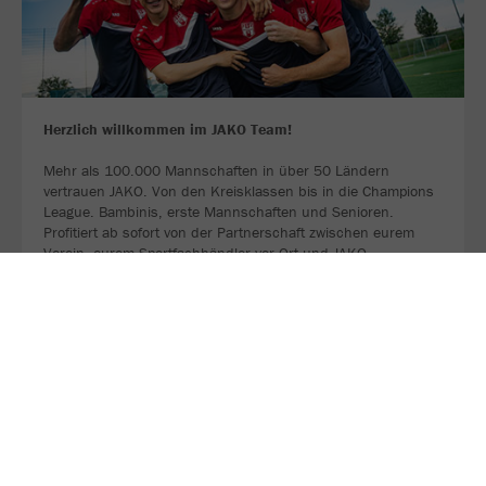
Herzlich willkommen im JAKO Team!
Mehr als 100.000 Mannschaften in über 50 Ländern
vertrauen JAKO. Von den Kreisklassen bis in die Champions
League. Bambinis, erste Mannschaften und Senioren.
Profitiert ab sofort von der Partnerschaft zwischen eurem
Verein, eurem Sportfachhändler vor Ort und JAKO.
MEHR LESEN