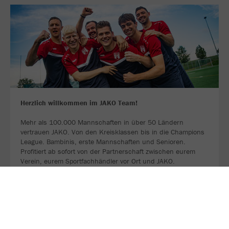
Herzlich willkommen im JAKO Team!
Mehr als 100.000 Mannschaften in über 50 Ländern
vertrauen JAKO. Von den Kreisklassen bis in die Champions
League. Bambinis, erste Mannschaften und Senioren.
Profitiert ab sofort von der Partnerschaft zwischen eurem
Verein, eurem Sportfachhändler vor Ort und JAKO.
MEHR LESEN