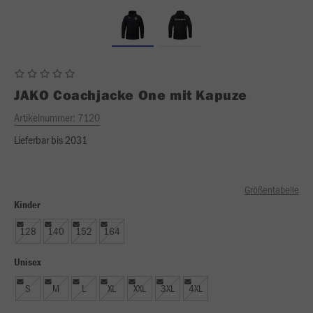
JAKO
Coachjacke One mit Kapuze
Artikelnummer:
7120
Lieferbar bis 2031
Größentabelle
Kinder
128
140
152
164
Unisex
S
M
L
XL
XXL
3XL
4XL