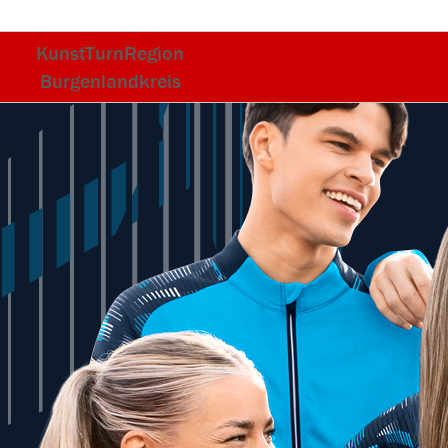
KunstTurnRegion
Burgenlandkreis