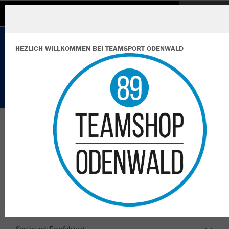
KSV Kirchheim Ringen
HEZLICH WILLKOMMEN BEI TEAMSPORT ODENWALD
Wir verwenden Cookies
Durch die Analyse der Besucherdaten können wir dir personalisierte
Inhalte anzeigen und unsere Website verbessern. Weitere Informati
zu den Cookies findest Du in den Einstellungen.
Herzlich Willkommen im Teamshop KSV
Alle akzeptieren
Kirchheim Ringen
Alle ablehnen
mehr Infos
Nachhaltig
Farbe
Datenschutz
Impressum