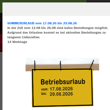
KSC Ansbach
SOMMERURLAUB vom 17.08.26 bis 29.08.26
In der Zeit vom 12.08 bis 26.08 sind keine Bestellungen möglich.
Aufgrund des Urlaubes kommt es bei aktuellen Bestellungen zu
längeren Lieferzeiten:
14 Werktage
Wir verwenden Cookies
Durch die Analyse der Besucherdaten können wir dir personalisierte
Inhalte anzeigen und unsere Website verbessern. Weitere Informati
zu den Cookies findest Du in den Einstellungen.
Herzlich Willkommen im Teamshop KSC
Alle akzeptieren
Ansbach
Alle ablehnen
mehr Infos
Nachhaltig
Farbe
Datenschutz
Impressum