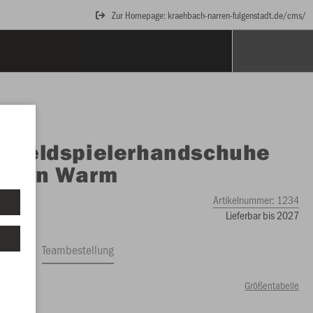
Zur Homepage: kraehbach-narren-fulgenstadt.de/cms/
O
Feldspielerhandschuhe
ktion Warm
Artikelnummer:
1234
Lieferbar bis 2027
ftrag
Teambestellung
Größentabelle
00 €)