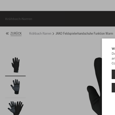
Krähbach-Narren
Krähbach-Narren
JAKO Feldspielerhandschuhe Funktion Warm
ZURÜCK
W
Du
an
Co