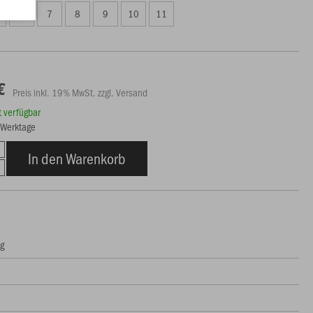
6
7
8
9
10
11
€
Preis inkl. 19% MwSt. zzgl. Versand
rt verfügbar
6 Werktage
In den Warenkorb
ng