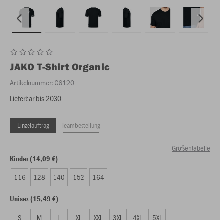
JAKO
T-Shirt Organic
Artikelnummer:
C6120
Lieferbar bis 2030
Einzelauftrag
Teambestellung
Größentabelle
Kinder (14,09 €)
116
128
140
152
164
Unisex (15,49 €)
S
M
L
XL
XXL
3XL
4XL
5XL