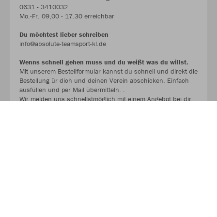
0631 - 3410032
Mo.-Fr. 09,00 - 17.30 erreichbar
Du möchtest lieber schreiben
info@absolute-teamsport-kl.de
Wenns schnell gehen muss und du weißt was du willst.
Mit unserem Bestellformular kannst du schnell und direkt die
Bestellung ür dich und deinen Verein abschicken. Einfach
ausfüllen und per Mail übermitteln. .
Wir melden uns schnellstmöglich mit einem Angebot bei dir.
BESTELLFORMULAR !!!