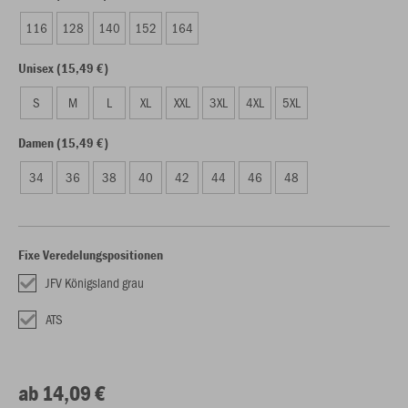
116
128
140
152
164
Unisex (15,49 €)
S
M
L
XL
XXL
3XL
4XL
5XL
Damen (15,49 €)
34
36
38
40
42
44
46
48
Fixe Veredelungspositionen
JFV Königsland grau
ATS
ab 14,09 €