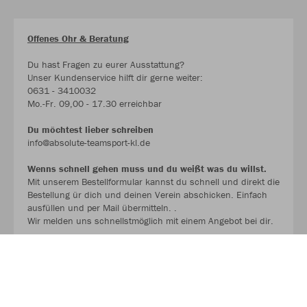
Offenes Ohr & Beratung
Du hast Fragen zu eurer Ausstattung?
Unser Kundenservice hilft dir gerne weiter:
0631 - 3410032
Mo.-Fr. 09,00 - 17.30 erreichbar
Du möchtest lieber schreiben
info@absolute-teamsport-kl.de
Wenns schnell gehen muss und du weißt was du willst.
Mit unserem Bestellformular kannst du schnell und direkt die
Bestellung ür dich und deinen Verein abschicken. Einfach
ausfüllen und per Mail übermitteln. .
Wir melden uns schnellstmöglich mit einem Angebot bei dir.
BESTELLFORMULAR !!!