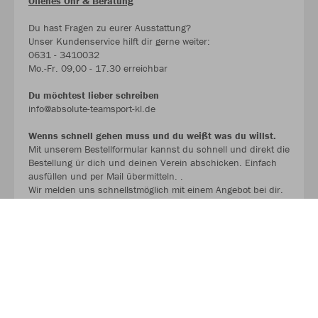
Offenes Ohr & Beratung
Du hast Fragen zu eurer Ausstattung?
Unser Kundenservice hilft dir gerne weiter:
0631 - 3410032
Mo.-Fr. 09,00 - 17.30 erreichbar
Du möchtest lieber schreiben
info@absolute-teamsport-kl.de
Wenns schnell gehen muss und du weißt was du willst.
Mit unserem Bestellformular kannst du schnell und direkt die
Bestellung ür dich und deinen Verein abschicken. Einfach
ausfüllen und per Mail übermitteln. .
Wir melden uns schnellstmöglich mit einem Angebot bei dir.
BESTELLFORMULAR !!!