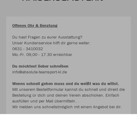
Offenes Ohr & Beratung
Du hast Fragen zu eurer Ausstattung?
Unser Kundenservice hilft dir gerne weiter:
0631 - 3410032
Mo.-Fr. 09,00 - 17.30 erreichbar
Du möchtest lieber schreiben
info@absolute-teamsport-kl.de
Wenns schnell gehen muss und du weißt was du willst.
Mit unserem Bestellformular kannst du schnell und direkt die
Bestellung ür dich und deinen Verein abschicken. Einfach
ausfüllen und per Mail übermitteln. .
Wir melden uns schnellstmöglich mit einem Angebot bei dir.
BESTELLFORMULAR !!!