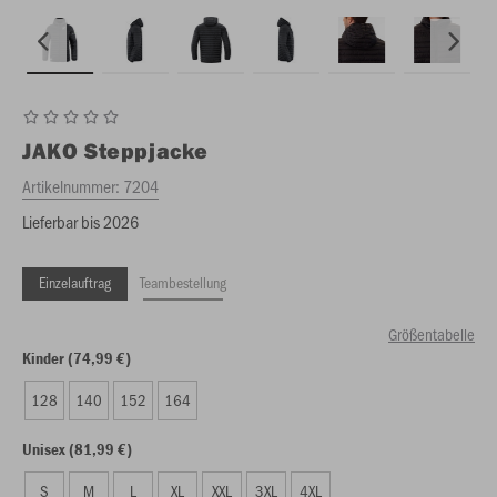
JAKO
Steppjacke
Artikelnummer:
7204
Lieferbar bis 2026
Einzelauftrag
Teambestellung
Größentabelle
Kinder (74,99 €)
128
140
152
164
Unisex (81,99 €)
S
M
L
XL
XXL
3XL
4XL