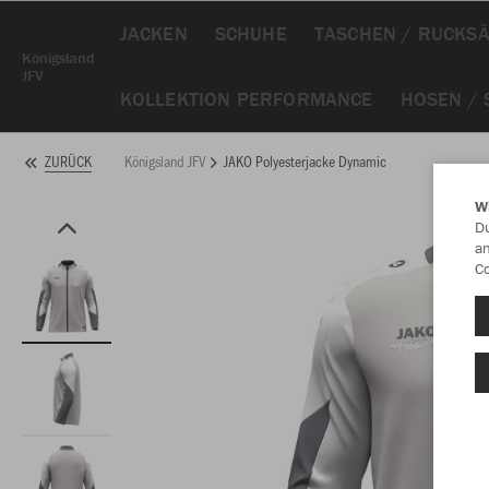
JACKEN
SCHUHE
TASCHEN / RUCKS
Königsland
JFV
KOLLEKTION PERFORMANCE
HOSEN /
Königsland JFV
JAKO Polyesterjacke Dynamic
ZURÜCK
W
Du
an
Co