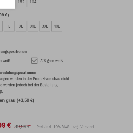
8
140
152
164
99 €)
L
XL
XXL
3XL
4XL
lungspositionen
n weiß
ATS ganz weiß
eredelungspositionen
ungen werden in der Produktvorschau nicht
ie werden jedoch bei der Bestellung
gt.
len grau (+3,50 €)
99 €
39,99 €
Preis inkl. 19% MwSt. zzgl. Versand