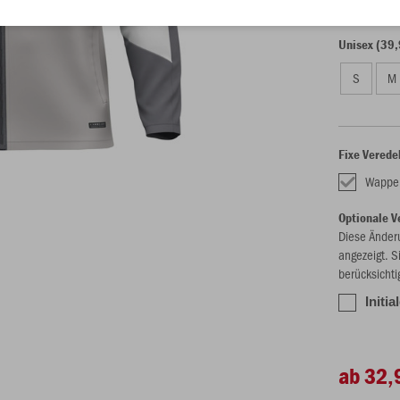
116
12
Unisex (39,
S
M
Fixe Verede
Wappe
Optionale V
Diese Änder
angezeigt. S
berücksichti
Initia
ab 32,