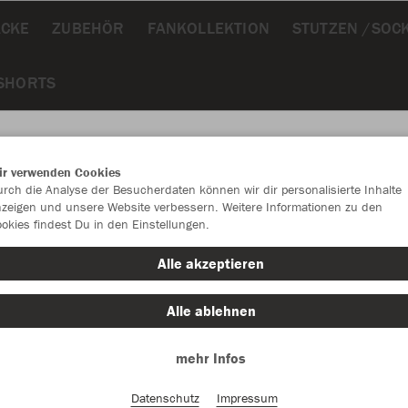
ÄCKE
ZUBEHÖR
FANKOLLEKTION
STUTZEN /SOC
 SHORTS
ir verwenden Cookies
rch die Analyse der Besucherdaten können wir dir personalisierte Inhalte
JAK
zeigen und unsere Website verbessern. Weitere Informationen zu den
okies findest Du in den Einstellungen.
Alle akzeptieren
Alle ablehnen
Einzelau
mehr Infos
Kinder (32,
Datenschutz
Impressum