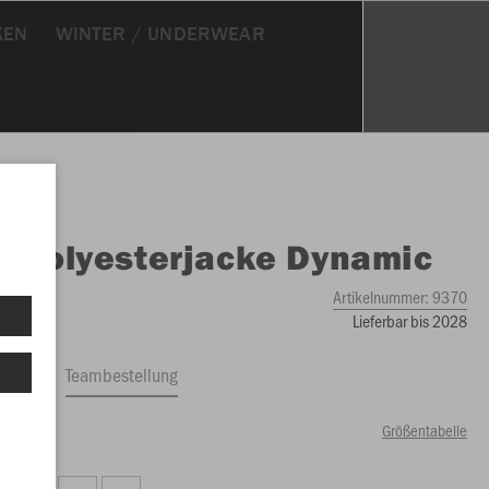
KEN
WINTER / UNDERWEAR
O
Polyesterjacke Dynamic
Artikelnummer:
9370
Lieferbar bis 2028
ftrag
Teambestellung
Größentabelle
99 €)