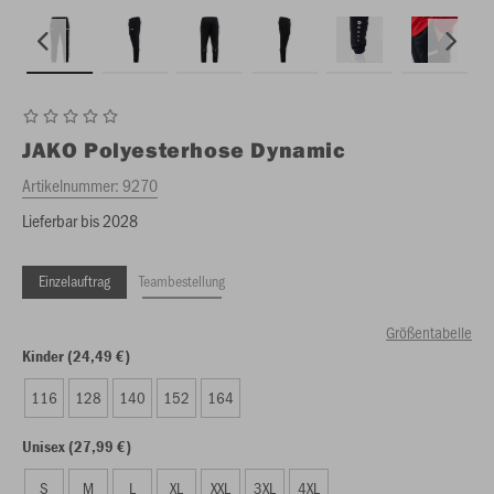
JAKO
Polyesterhose Dynamic
Artikelnummer:
9270
Lieferbar bis 2028
Einzelauftrag
Teambestellung
Größentabelle
Kinder (24,49 €)
116
128
140
152
164
Unisex (27,99 €)
S
M
L
XL
XXL
3XL
4XL