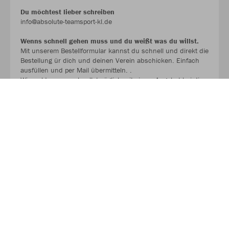
Du möchtest lieber schreiben
info@absolute-teamsport-kl.de
Wenns schnell gehen muss und du weißt was du willst.
Mit unserem Bestellformular kannst du schnell und direkt die
Bestellung ür dich und deinen Verein abschicken. Einfach
ausfüllen und per Mail übermitteln. .
Wir melden uns schnellstmöglich mit einem Angebot bei dir.
BESTELLFORMULAR !!!