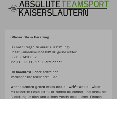
Offenes Ohr & Beratung
Du hast Fragen zu eurer Ausstattung?
Unser Kundenservice hilft dir gerne weiter:
0631 - 3410032
Mo.-Fr. 09,00 - 17.30 erreichbar
Du möchtest lieber schreiben
info@absolute-teamsport-kl.de
Wenns schnell gehen muss und du weißt was du willst.
Mit unserem Bestellformular kannst du schnell und direkt die
Bestellung ür dich und deinen Verein abschicken. Einfach
ausfüllen und per Mail übermitteln. .
Wir melden uns schnellstmöglich mit einem Angebot bei dir.