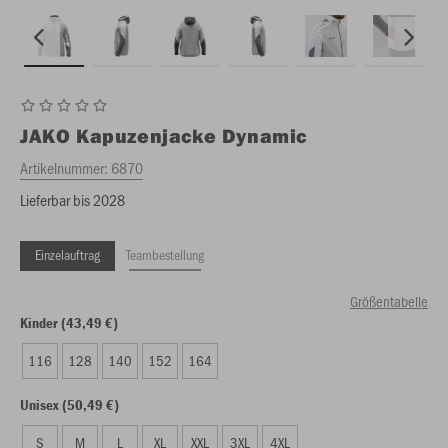
JAKO
Kapuzenjacke Dynamic
Artikelnummer:
6870
Lieferbar bis 2028
Einzelauftrag
Teambestellung
Größentabelle
Kinder (43,49 €)
116
128
140
152
164
Unisex (50,49 €)
S
M
L
XL
XXL
3XL
4XL