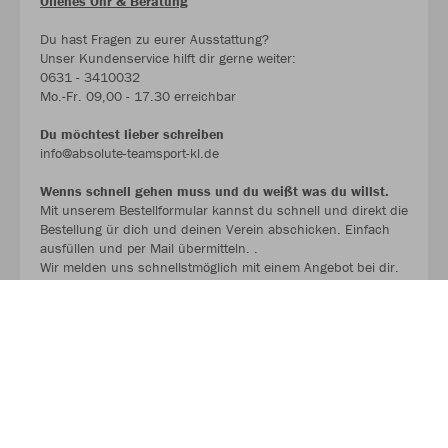
Offenes Ohr & Beratung
Du hast Fragen zu eurer Ausstattung?
Unser Kundenservice hilft dir gerne weiter:
0631 - 3410032
Mo.-Fr. 09,00 - 17.30 erreichbar
Du möchtest lieber schreiben
info@absolute-teamsport-kl.de
Wenns schnell gehen muss und du weißt was du willst.
Mit unserem Bestellformular kannst du schnell und direkt die
Bestellung ür dich und deinen Verein abschicken. Einfach
ausfüllen und per Mail übermitteln. .
Wir melden uns schnellstmöglich mit einem Angebot bei dir.
BESTELLFORMULAR !!!