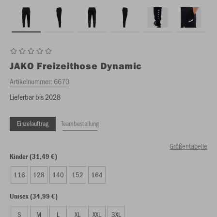
JAKO
Freizeithose Dynamic
Artikelnummer:
6670
Lieferbar bis 2028
Einzelauftrag
Teambestellung
Größentabelle
Kinder (31,49 €)
116
128
140
152
164
Unisex (34,99 €)
S
M
L
XL
XXL
3XL