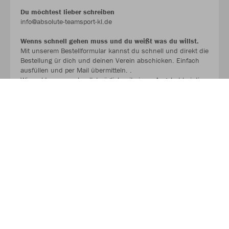
Du möchtest lieber schreiben
info@absolute-teamsport-kl.de
Wenns schnell gehen muss und du weißt was du willst.
Mit unserem Bestellformular kannst du schnell und direkt die
Bestellung ür dich und deinen Verein abschicken. Einfach
ausfüllen und per Mail übermitteln. .
Wir melden uns schnellstmöglich mit einem Angebot bei dir.
BESTELLFORMULAR !!!