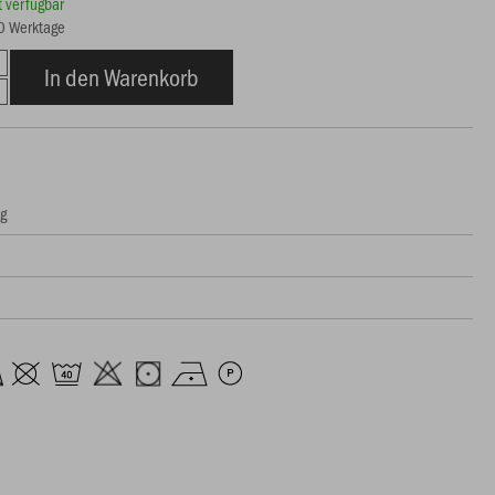
rt verfügbar
10 Werktage
In den Warenkorb
ng