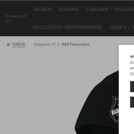
JACKEN
SCHUHE
TASCHEN / RUCKS
Königsland
JFV
KOLLEKTION PERFORMANCE
HOSEN /
Königsland JFV
JAKO Fleecemütze
ZURÜCK
W
Du
an
Co